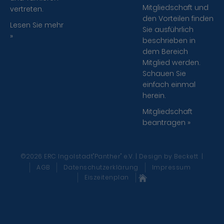
Mitgliedschaft und
vertreten.
den Vorteilen finden
Lesen Sie mehr
Sie ausführlich
»
beschrieben in
dem Bereich
Mitglied werden.
Schauen Sie
einfach einmal
herein.
Mitgliedschaft
beantragen »
©2026 ERC Ingolstadt"Panther" e.V. | Design
by Beckett
|
AGB
Datenschutzerklärung
Impressum
Eiszeitenplan