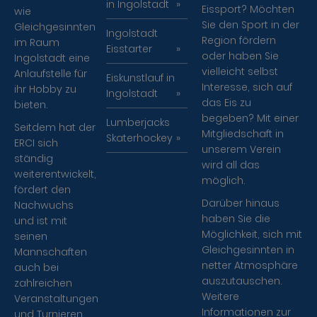
in Ingolstadt
Eissport? Möchten
wie
Sie den Sport in der
Gleichgesinnten
Ingolstadt
Region fördern
im Raum
Eisstarter
oder haben Sie
Ingolstadt eine
vielleicht selbst
Anlaufstelle für
Eiskunstlauf in
Interesse, sich auf
ihr Hobby zu
Ingolstadt
das Eis zu
bieten.
begeben? Mit einer
Lumberjacks
Seitdem hat der
Mitgliedschaft in
Skaterhockey
ERCI sich
unserem Verein
ständig
wird all das
weiterentwickelt,
möglich.
fördert den
Darüber hinaus
Nachwuchs
haben Sie die
und ist mit
Möglichkeit, sich mit
seinen
Gleichgesinnten in
Mannschaften
netter Atmosphäre
auch bei
auszutauschen.
zahlreichen
Weitere
Veranstaltungen
Informationen zur
und Turnieren