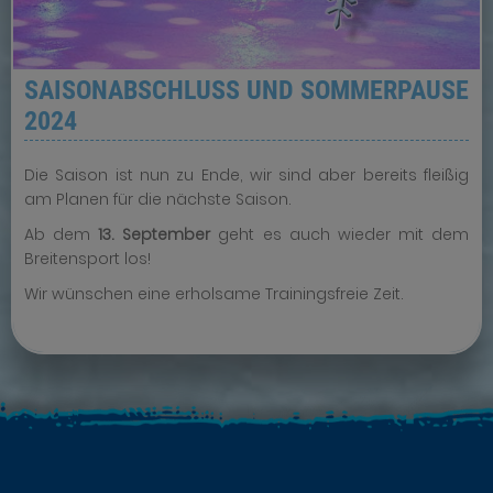
SAISONABSCHLUSS UND SOMMERPAUSE
2024
Die Saison ist nun zu Ende, wir sind aber bereits fleißig
am Planen für die nächste Saison.
Ab dem
13. September
geht es auch wieder mit dem
Breitensport los!
Wir wünschen eine erholsame Trainingsfreie Zeit.