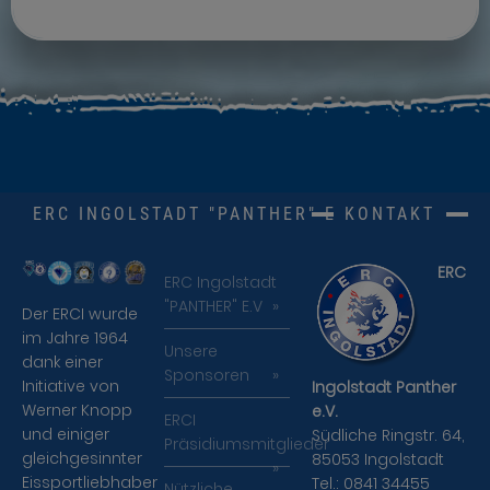
ERC INGOLSTADT "PANTHER" E.V.
KONTAKT
ERC
ERC Ingolstadt
"PANTHER" E.V
Der ERCI wurde
im Jahre 1964
Unsere
dank einer
Sponsoren
Initiative von
Ingolstadt Panther
Werner Knopp
e.V.
ERCI
und einiger
Südliche Ringstr. 64,
Präsidiumsmitglieder
gleichgesinnter
85053 Ingolstadt
Eissportliebhaber
Tel.: 0841 34455
Nützliche