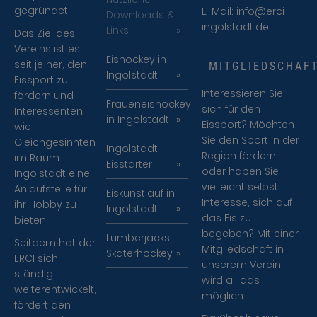
gegründet.
E-Mail:
info@erci-
Downloads &
ingolstadt.de
Links
Das Ziel des
Vereins ist es
Eishockey in
seit je her, den
MITGLIEDSCHAF
Ingolstadt
Eissport zu
Interessieren Sie
fördern und
Fraueneishockey
sich für den
Interessenten
in Ingolstadt
Eissport? Möchten
wie
Sie den Sport in der
Gleichgesinnten
Ingolstadt
Region fördern
im Raum
Eisstarter
oder haben Sie
Ingolstadt eine
vielleicht selbst
Anlaufstelle für
Eiskunstlauf in
Interesse, sich auf
ihr Hobby zu
Ingolstadt
das Eis zu
bieten.
begeben? Mit einer
Lumberjacks
Seitdem hat der
Mitgliedschaft in
Skaterhockey
ERCI sich
unserem Verein
ständig
wird all das
weiterentwickelt,
möglich.
fördert den