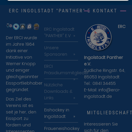
ERC INGOLSTADT "PANTHER" E.V.
KONTAKT
ERC
ERC Ingolstadt
"PANTHER" E.V
Der ERCI wurde
im Jahre 1964
Unsere
dank einer
Sponsoren
Initiative von
Ingolstadt Panther
Werner Knopp
e.V.
ERCI
und einiger
Südliche Ringstr. 64,
Präsidiumsmitglieder
gleichgesinnter
85053 Ingolstadt
Eissportliebhaber
Tel.: 0841 34455
Nützliche
gegründet.
E-Mail:
info@erci-
Downloads &
ingolstadt.de
Links
Das Ziel des
Vereins ist es
Eishockey in
seit je her, den
MITGLIEDSCHAF
Ingolstadt
Eissport zu
Interessieren Sie
fördern und
Fraueneishockey
sich für den
Interessenten