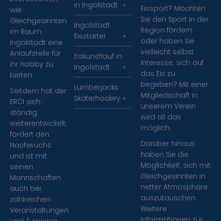
in Ingolstadt
Eissport? Möchten
wie
Sie den Sport in der
Gleichgesinnten
Ingolstadt
Region fördern
im Raum
Eisstarter
oder haben Sie
Ingolstadt eine
vielleicht selbst
Anlaufstelle für
Eiskunstlauf in
Interesse, sich auf
ihr Hobby zu
Ingolstadt
das Eis zu
bieten.
begeben? Mit einer
Lumberjacks
Seitdem hat der
Mitgliedschaft in
Skaterhockey
ERCI sich
unserem Verein
ständig
wird all das
weiterentwickelt,
möglich.
fördert den
Darüber hinaus
Nachwuchs
haben Sie die
und ist mit
Möglichkeit, sich mit
seinen
Gleichgesinnten in
Mannschaften
netter Atmosphäre
auch bei
auszutauschen.
zahlreichen
Weitere
Veranstaltungen
Informationen zur