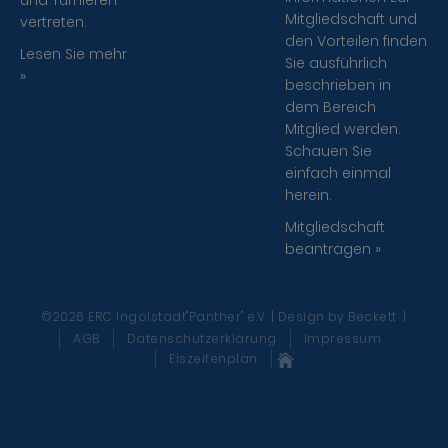
und Turnieren
Mitgliedschaft und
vertreten.
den Vorteilen finden
Lesen Sie mehr
Sie ausführlich
»
beschrieben in
dem Bereich
Mitglied werden.
Schauen Sie
einfach einmal
herein.
Mitgliedschaft
beantragen »
©2026 ERC Ingolstadt"Panther" e.V. | Design
by Beckett
|
AGB
Datenschutzerklärung
Impressum
Eiszeitenplan