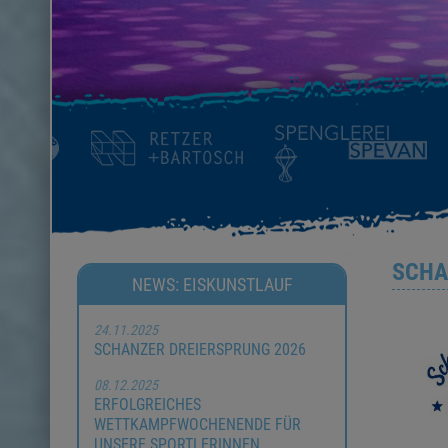
SCHA
NEWS: EISKUNSTLAUF
24.11.2025
SCHANZER DREIERSPRUNG 2026
08.12.2025
ERFOLGREICHES
WETTKAMPFWOCHENENDE FÜR
UNSERE SPORTLERINNEN