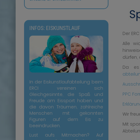
INFOS: EISKUNSTLAUF
Der ERC
Alle wi
hinweis
dürfen,
Da es 
abteilu
In der Eiskunstlaufabteilung beim
Aussch
ERCI vereinen sich
PPC For
Gleichgesinnte, die Spaß und
Freude am Eissport haben und
Erkläru
die davon Träumen, zahlreiche
Menschen mit gekonnten
Wir fre
Figuren auf dem Eis zu
Mit spo
beeindrucken.
Abteilun
Lust aufs Mitmachen? Auf