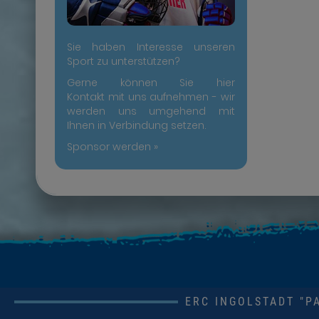
Sie haben Interesse unseren
Sport zu unterstützen?
Gerne können Sie hier
Kontakt mit uns aufnehmen - wir
werden uns umgehend mit
Ihnen in Verbindung setzen.
Sponsor werden »
ERC INGOLSTADT "PA