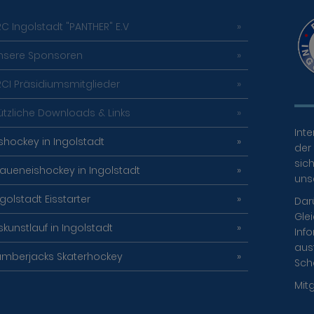
RC Ingolstadt "PANTHER" E.V
nsere Sponsoren
RCI Präsidiumsmitglieder
ützliche Downloads & Links
Inte
ishockey in Ingolstadt
der 
sich
raueneishockey in Ingolstadt
uns
ngolstadt Eisstarter
Dar
Gle
iskunstlauf in Ingolstadt
Info
aus
umberjacks Skaterhockey
Sch
Mit