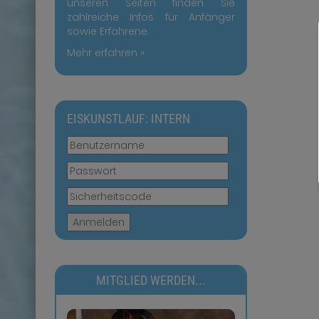
unseren Seiten finden Sie
zahlreiche Infos für Anfänger
sowie Erfahrene.
Mehr erfahren »
EISKUNSTLAUF: INTERN
Anmelden
MITGLIED WERDEN...