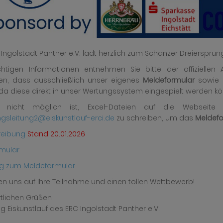
 Ingolstadt Panther e.V. lädt herzlich zum Schanzer Dreiersprung
chtigen Informationen entnehmen Sie bitte der offizielle
en, dass ausschließlich unser eigenes
Meldeformular
sowie d
 da diese direkt in unser Wertungssystem eingespielt werden k
nicht möglich ist, Excel-Dateien auf die Webseite h
ngsleitung2@eiskunstlauf-erci.de
zu schreiben, um das
Meldefo
reibung
Stand 20.01.2026
mular
ng zum Meldeformular
uen uns auf Ihre Teilnahme und einen tollen Wettbewerb!
rtlichen Grüßen
g Eiskunstlauf des ERC Ingolstadt Panther e.V.