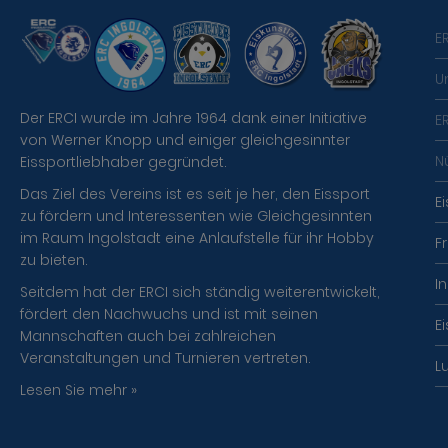
E
U
Der ERCI wurde im Jahre 1964 dank einer Initiative
E
von Werner Knopp und einiger gleichgesinnter
N
Eissportliebhaber gegründet.
Das Ziel des Vereins ist es seit je her, den Eissport
E
zu fördern und Interessenten wie Gleichgesinnten
im Raum Ingolstadt eine Anlaufstelle für ihr Hobby
F
zu bieten.
I
Seitdem hat der ERCI sich ständig weiterentwickelt,
fördert den Nachwuchs und ist mit seinen
E
Mannschaften auch bei zahlreichen
Veranstaltungen und Turnieren vertreten.
L
Lesen Sie mehr »