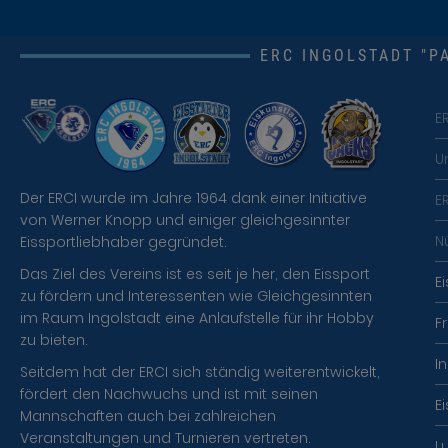
ERC INGOLSTADT "PA
E
U
Der ERCI wurde im Jahre 1964 dank einer Initiative
E
von Werner Knopp und einiger gleichgesinnter
N
Eissportliebhaber gegründet.
Das Ziel des Vereins ist es seit je her, den Eissport
E
zu fördern und Interessenten wie Gleichgesinnten
im Raum Ingolstadt eine Anlaufstelle für ihr Hobby
F
zu bieten.
I
Seitdem hat der ERCI sich ständig weiterentwickelt,
fördert den Nachwuchs und ist mit seinen
E
Mannschaften auch bei zahlreichen
Veranstaltungen und Turnieren vertreten.
L