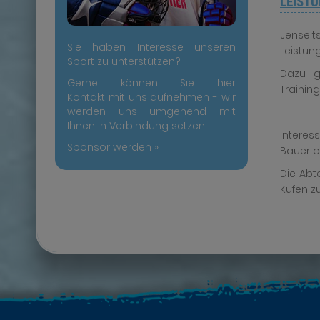
LEIST
Jensei
Sie haben Interesse unseren
Leistun
Sport zu unterstützen?
Dazu g
Gerne können Sie hier
Trainin
Kontakt mit uns aufnehmen - wir
werden uns umgehend mit
Ihnen in Verbindung setzen.
Interes
Sponsor werden »
Bauer o
Die Abt
Kufen z