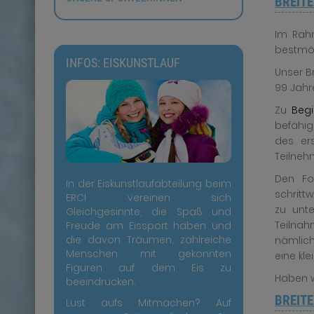
BREIT
Im Rahm
bestmög
INFOS: EISKUNSTLAUF
Unser Br
99 Jahre
Zu
Beg
befähig
des ers
Teilneh
Den Fo
In der Eiskunstlaufabteilung beim
schritt
ERCI vereinen sich
zu unte
Gleichgesinnte, die Spaß und
Teilnah
Freude am Eissport haben und
die davon Träumen, zahlreiche
nämlich 
Menschen mit gekonnten
eine kle
Figuren auf dem Eis zu
Haben w
beeindrucken.
BREIT
Lust aufs Mitmachen? Auf