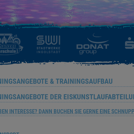
NINGSANGEBOTE & TRAININGSAUFBAU
NINGSANGEBOTE DER EISKUNSTLAUFABTEILU
ABEN INTERESSE? DANN BUCHEN SIE GERNE EINE SCHNU