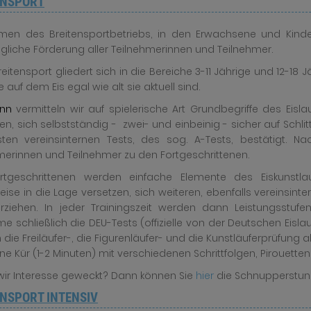
ENSPORT
en des Breitensportbetriebs, in den Erwachsene und Kinder
liche Förderung aller Teilnehmerinnen und Teilnehmer.
eitensport gliedert sich in die Bereiche 3-11 Jährige und 12-18 J
 auf dem Eis egal wie alt sie aktuell sind.
inn
vermitteln wir auf spielerische Art Grundbegriffe des Ei
en, sich selbstständig - zwei- und einbeinig - sicher auf Sch
ten vereinsinternen Tests, des sog. A-Tests, bestätigt. N
merinnen und Teilnehmer zu den Fortgeschrittenen.
rtgeschrittenen werden einfache Elemente des Eiskunstla
weise in die Lage versetzen, sich weiteren, ebenfalls vereinsin
rziehen. In jeder Trainingszeit werden dann Leistungsstufe
me schließlich die DEU-Tests (offizielle von der Deutschen Ei
die Freiläufer-, die Figurenläufer- und die Kunstläuferprüfung a
ine Kür (1-2 Minuten) mit verschiedenen Schrittfolgen, Pirouette
ir Interesse geweckt? Dann können Sie
hier
die Schnupperstun
ENSPORT INTENSIV