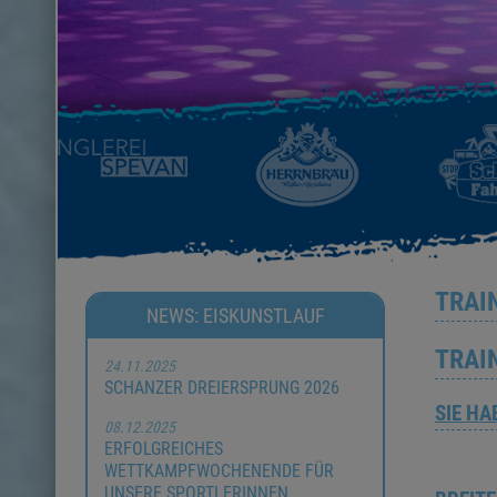
TRAI
NEWS: EISKUNSTLAUF
TRAI
24.11.2025
SCHANZER DREIERSPRUNG 2026
SIE H
08.12.2025
ERFOLGREICHES
WETTKAMPFWOCHENENDE FÜR
UNSERE SPORTLERINNEN