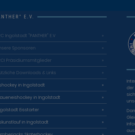
NTHER" E.V.
RC Ingolstadt "PANTHER" E.V
nsere Sponsoren
RCI Präsidiumsmitglieder
ützliche Downloads & Links
Inte
ishockey in Ingolstadt
der 
sich
raueneishockey in Ingolstadt
uns
ngolstadt Eisstarter
Dar
Gle
iskunstlauf in Ingolstadt
Info
aus
umberjacks Skaterhockey