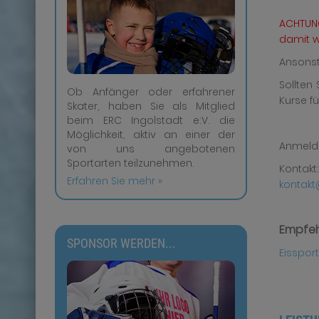
ACHTUNG
damit w
Ansonst
Sollten 
Ob Anfänger oder erfahrener
Kurse f
Skater, haben Sie als Mitglied
beim ERC Ingolstadt e:V. die
Möglichkeit, aktiv an einer der
Anmeldu
von uns angebotenen
Sportarten teilzunehmen.
Kontakt:
Erfahren Sie mehr »
kontakt
Empfeh
SPONSOR WERDEN...
Eisspor