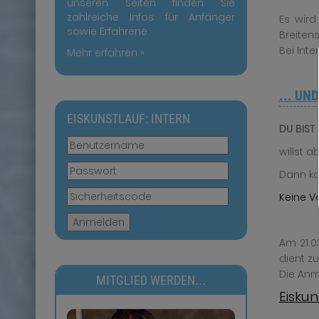
unseren Seiten finden Sie
zahlreiche Infos für Anfänger
Es wird
sowie Erfahrene.
Breiten
Bei Inte
Mehr erfahren »
... UN
EISKUNSTLAUF: INTERN
DU BIST 
willst 
Dann ko
Keine V
Anmelden
Am 21.0
dient zu
Die Anm
MITGLIED WERDEN...
Eiskun