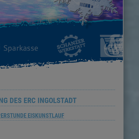
NG DES ERC INGOLSTADT
PPERSTUNDE EISKUNSTLAUF