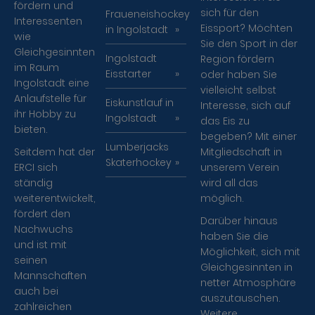
fördern und
sich für den
Fraueneishockey
Interessenten
Eissport? Möchten
in Ingolstadt
wie
Sie den Sport in der
Gleichgesinnten
Ingolstadt
Region fördern
im Raum
Eisstarter
oder haben Sie
Ingolstadt eine
vielleicht selbst
Anlaufstelle für
Eiskunstlauf in
Interesse, sich auf
ihr Hobby zu
Ingolstadt
das Eis zu
bieten.
begeben? Mit einer
Lumberjacks
Seitdem hat der
Mitgliedschaft in
Skaterhockey
ERCI sich
unserem Verein
ständig
wird all das
weiterentwickelt,
möglich.
fördert den
Darüber hinaus
Nachwuchs
haben Sie die
und ist mit
Möglichkeit, sich mit
seinen
Gleichgesinnten in
Mannschaften
netter Atmosphäre
auch bei
auszutauschen.
zahlreichen
Weitere