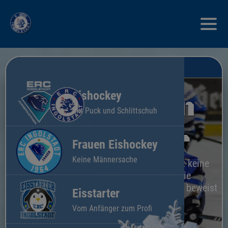
Eishockey
Frauen
Mit Puck und Schlittschuh
Power
Frauen Eishockey
Keine Männersache
Eishockey ist schon längst keine
Männersache mehr! Die
Frauenmannschaft des ERCI beweist
Eisstarter
das.
Vom Anfänger zum Profi