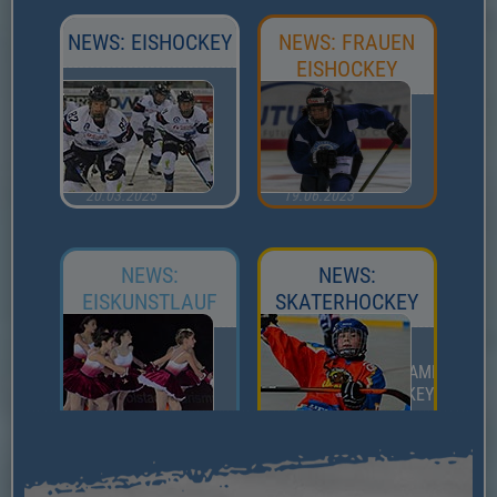
NEWS: EISHOCKEY
NEWS: FRAUEN
EISHOCKEY
19.10.2025
08.02.2024
MANNSCHAFTEN
DEUTSCHER
DER SAISON
POKALSIEGER
2025/2026
2024
20.03.2025
19.06.2023
U17 TRY
DEUTSCHER
OUTS
POKALSIEGER
2023
NEWS:
NEWS:
EISKUNSTLAUF
SKATERHOCKEY
24.11.2025
11.11.2025
SCHANZER
EINLADUNG ZUR
DREIERSPRUNG
MITGLIEDERVERSAMMLUNG
2026
ABT. SKATERHOCKEY 2025
08.12.2025
11.11.2025
ERFOLGREICHES
EINLADUNG ZUR
WETTKAMPFWOCHENENDE
MITGLIEDERVERSAMMLUNG
FÜR UNSERE
ABT. SKATERHOCKEY 2026