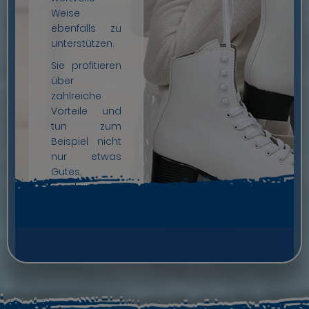
Weise
ebenfalls zu
unterstützen.
Sie profitieren
über
zahlreiche
Vorteile und
tun zum
Beispiel nicht
nur etwas
Gutes,
sondern
unterstützen
auch den
Verein aktiv in
Ihrer Region.
Zudem
haben Sie die
Möglichkeit,
an unseren