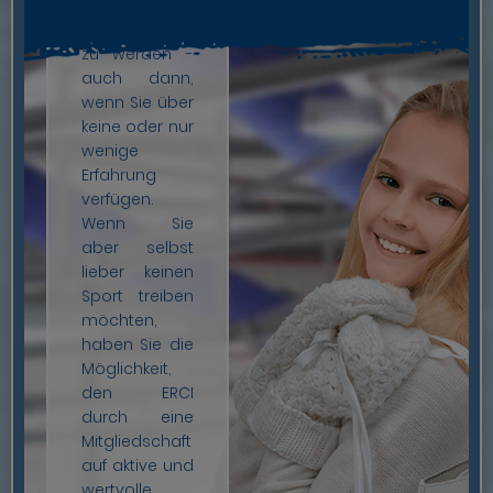
sportlich auf
Abteilungen
dem Eis aktiv
auf neue
zu werden -
Mitglieder und
auch dann,
jungen
wenn Sie über
Nachwuchs
keine oder nur
angewiesen.
wenige
Haben Sie
Erfahrung
Interesse? Wir
verfügen.
freuen uns
Wenn Sie
bereits auf
aber selbst
Ihre Anfrage!
lieber keinen
Sport treiben
Zu den Eisstartern »
möchten,
haben Sie die
Möglichkeit,
den ERCI
durch eine
Mitgliedschaft
auf aktive und
wertvolle