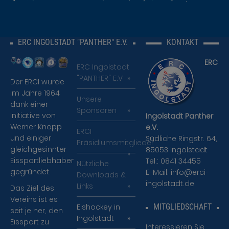
zahlreichen
Events und
Veranstaltungen
ERC INGOLSTADT "PANTHER" E.V.
KONTAKT
teilzunehmen
und noch viel
ERC
mehr...
ERC Ingolstadt
"PANTHER" E.V
Der ERCI wurde
Sind Sie
im Jahre 1964
neugierig
Unsere
dank einer
geworden?
Sponsoren
Initiative von
Ingolstadt Panther
Setzen Sie
Werner Knopp
e.V.
sich mit uns
ERCI
und einiger
Südliche Ringstr. 64,
in Verbindung
Präsidiumsmitglieder
gleichgesinnter
85053 Ingolstadt
- wir freuen
Eissportliebhaber
Tel.: 0841 34455
uns auf Sie.
Nützliche
gegründet.
E-Mail:
info@erci-
Downloads &
ingolstadt.de
Mitgliedschaft »
Links
Das Ziel des
Vereins ist es
Eishockey in
MITGLIEDSCHAFT
seit je her, den
Ingolstadt
Eissport zu
Interessieren Sie