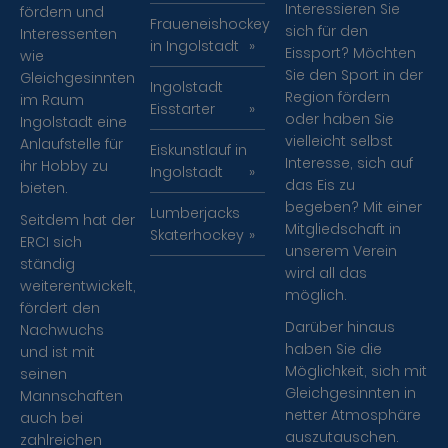
Interessieren Sie
fördern und
Fraueneishockey
sich für den
Interessenten
in Ingolstadt
Eissport? Möchten
wie
Sie den Sport in der
Gleichgesinnten
Ingolstadt
Region fördern
im Raum
Eisstarter
oder haben Sie
Ingolstadt eine
vielleicht selbst
Anlaufstelle für
Eiskunstlauf in
Interesse, sich auf
ihr Hobby zu
Ingolstadt
das Eis zu
bieten.
begeben? Mit einer
Lumberjacks
Seitdem hat der
Mitgliedschaft in
Skaterhockey
ERCI sich
unserem Verein
ständig
wird all das
weiterentwickelt,
möglich.
fördert den
Darüber hinaus
Nachwuchs
haben Sie die
und ist mit
Möglichkeit, sich mit
seinen
Gleichgesinnten in
Mannschaften
netter Atmosphäre
auch bei
auszutauschen.
zahlreichen