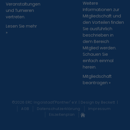
Weitere
Veranstaltungen
Informationen zur
und Turnieren
Mitgliedschaft und
vertreten.
den Vorteilen finden
Lesen Sie mehr
Sie ausführlich
»
beschrieben in
dem Bereich
Mitglied werden.
Schauen Sie
einfach einmal
herein.
Mitgliedschaft
beantragen »
©2026 ERC Ingolstadt"Panther" e.V. | Design
by Beckett
|
AGB
Datenschutzerklärung
Impressum
Eiszeitenplan