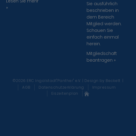
Lesen Sie mehr
Sie ausführlich
»
beschrieben in
dem Bereich
Mitglied werden.
Schauen Sie
einfach einmal
herein.
Mitgliedschaft
beantragen »
©2026 ERC Ingolstadt"Panther" e.V. | Design
by Beckett
|
AGB
Datenschutzerklärung
Impressum
Eiszeitenplan