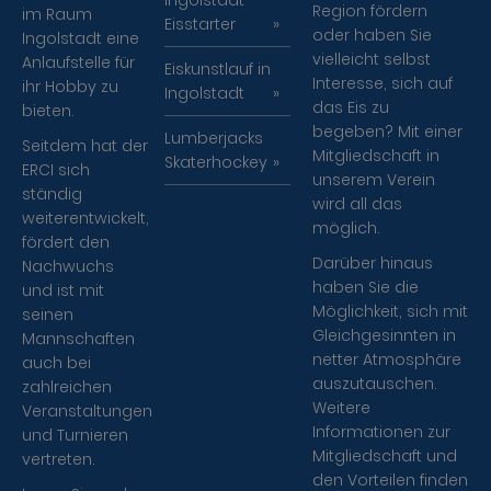
Ingolstadt
Region fördern
im Raum
Eisstarter
oder haben Sie
Ingolstadt eine
vielleicht selbst
Anlaufstelle für
Eiskunstlauf in
Interesse, sich auf
ihr Hobby zu
Ingolstadt
das Eis zu
bieten.
begeben? Mit einer
Lumberjacks
Seitdem hat der
Mitgliedschaft in
Skaterhockey
ERCI sich
unserem Verein
ständig
wird all das
weiterentwickelt,
möglich.
fördert den
Darüber hinaus
Nachwuchs
haben Sie die
und ist mit
Möglichkeit, sich mit
seinen
Gleichgesinnten in
Mannschaften
netter Atmosphäre
auch bei
auszutauschen.
zahlreichen
Weitere
Veranstaltungen
Informationen zur
und Turnieren
Mitgliedschaft und
vertreten.
den Vorteilen finden