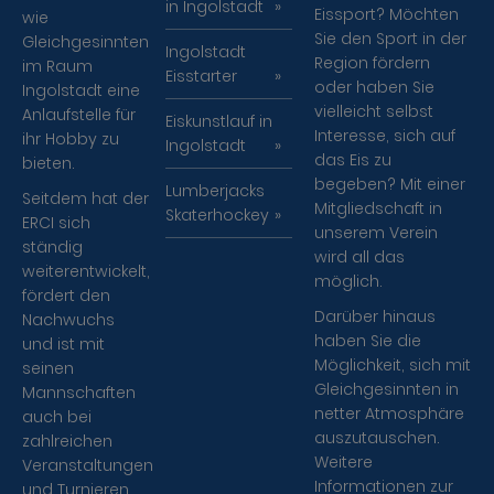
in Ingolstadt
Eissport? Möchten
wie
Sie den Sport in der
Gleichgesinnten
Ingolstadt
Region fördern
im Raum
Eisstarter
oder haben Sie
Ingolstadt eine
vielleicht selbst
Anlaufstelle für
Eiskunstlauf in
Interesse, sich auf
ihr Hobby zu
Ingolstadt
das Eis zu
bieten.
begeben? Mit einer
Lumberjacks
Seitdem hat der
Mitgliedschaft in
Skaterhockey
ERCI sich
unserem Verein
ständig
wird all das
weiterentwickelt,
möglich.
fördert den
Darüber hinaus
Nachwuchs
haben Sie die
und ist mit
Möglichkeit, sich mit
seinen
Gleichgesinnten in
Mannschaften
netter Atmosphäre
auch bei
auszutauschen.
zahlreichen
Weitere
Veranstaltungen
Informationen zur
und Turnieren