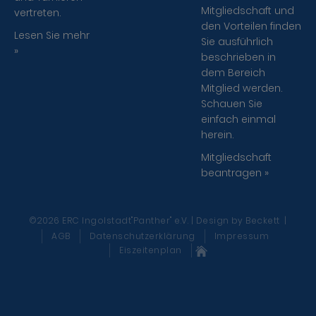
Mitgliedschaft und
vertreten.
den Vorteilen finden
Lesen Sie mehr
Sie ausführlich
»
beschrieben in
dem Bereich
Mitglied werden.
Schauen Sie
einfach einmal
herein.
Mitgliedschaft
beantragen »
©2026 ERC Ingolstadt"Panther" e.V. | Design
by Beckett
|
AGB
Datenschutzerklärung
Impressum
Eiszeitenplan