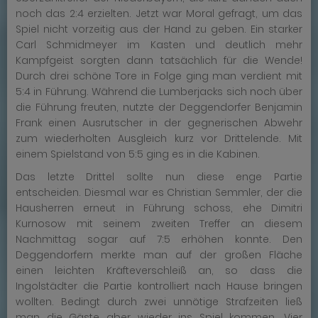
noch das 2:4 erzielten. Jetzt war Moral gefragt, um das
Spiel nicht vorzeitig aus der Hand zu geben. Ein starker
Carl Schmidmeyer im Kasten und deutlich mehr
Kampfgeist sorgten dann tatsächlich für die Wende!
Durch drei schöne Tore in Folge ging man verdient mit
5:4 in Führung. Während die Lumberjacks sich noch über
die Führung freuten, nutzte der Deggendorfer Benjamin
Frank einen Ausrutscher in der gegnerischen Abwehr
zum wiederholten Ausgleich kurz vor Drittelende. Mit
einem Spielstand von 5:5 ging es in die Kabinen.
Das letzte Drittel sollte nun diese enge Partie
entscheiden. Diesmal war es Christian Semmler, der die
Hausherren erneut in Führung schoss, ehe Dimitri
Kurnosow mit seinem zweiten Treffer an diesem
Nachmittag sogar auf 7:5 erhöhen konnte. Den
Deggendorfern merkte man auf der großen Fläche
einen leichten Kräfteverschleiß an, so dass die
Ingolstädter die Partie kontrolliert nach Hause bringen
wollten. Bedingt durch zwei unnötige Strafzeiten ließ
man die Gäste aber wieder ins Spiel kommen. Vier