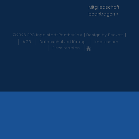
Mitgliedschaft
beantragen »
©2026 ERC Ingolstadt"Panther" e.V. | Design
by Beckett
|
AGB
Datenschutzerklärung
Impressum
Eiszeitenplan