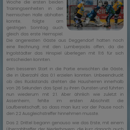
Woche die ersten beiden
Trainingseinheiten in der
heimischen Halle abhalten
konnte, folgte am
gestrigen Sonntag auch
gleich das erste Heimspiel.
Die angereisten Gäste aus Deggendorf hatten noch
eine Rechnung mit den Lumberjacks offen, da die
Ingolstädter das Hinspiel überlegen mit 11:6 für sich
entscheiden konnten.
Den besseren Start in die Partie erwischten die Gäste,
die in Überzahl das 0:1 erzielen konnten. Unbeeindruckt
ob des Rückstands drehten die Hausherren innerhalb
von 26 Sekunden das Spiel zu ihren Gunsten und führten
nun wiederum mit 2:1. Aber ähnlich wie zuletzt in
Assenheim, fehlte im ersten Abschnitt die
Laufbereitschaft, so dass man kurz vor der Pause noch
den 2:2 Ausgleichstreffer hinnehmen musste.
Das 2. Drittel begann genauso wie das Erste, mit einem
Überzahltreffer der Niederbayern, die kurz danach auch