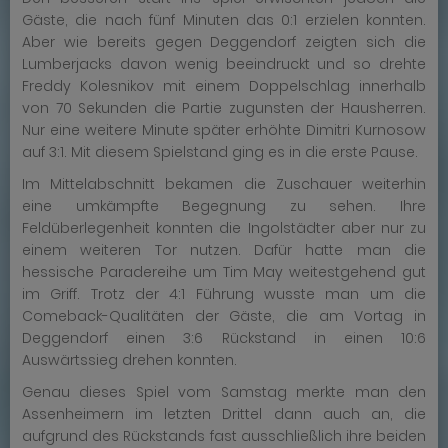
Gäste, die nach fünf Minuten das 0:1 erzielen konnten.
Aber wie bereits gegen Deggendorf zeigten sich die
Lumberjacks davon wenig beeindruckt und so drehte
Freddy Kolesnikov mit einem Doppelschlag innerhalb
von 70 Sekunden die Partie zugunsten der Hausherren.
Nur eine weitere Minute später erhöhte Dimitri Kurnosow
auf 3:1. Mit diesem Spielstand ging es in die erste Pause.
Im Mittelabschnitt bekamen die Zuschauer weiterhin
eine umkämpfte Begegnung zu sehen. Ihre
Feldüberlegenheit konnten die Ingolstädter aber nur zu
einem weiteren Tor nutzen. Dafür hatte man die
hessische Paradereihe um Tim May weitestgehend gut
im Griff. Trotz der 4:1 Führung wusste man um die
Comeback-Qualitäten der Gäste, die am Vortag in
Deggendorf einen 3:6 Rückstand in einen 10:6
Auswärtssieg drehen konnten.
Genau dieses Spiel vom Samstag merkte man den
Assenheimern im letzten Drittel dann auch an, die
aufgrund des Rückstands fast ausschließlich ihre beiden