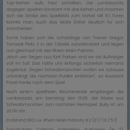
Top-Reihen aufs Feld schickten. Die Lumberjacks
dagegen spielten konstant mit drei Reihen und machten
sich die Größe des Spielfelds zum Vorteil. Mit 5:1 Toren
konnte man auch das letzte Drittel deutlich für sich
entscheiden.
Somit haben sich die Schützlinge von Trainer Gregor
Tomasik Platz 2 in der Tabelle zurückerobert und liegen
nun gleichauf mit den Rhein-Main-Patriots.
„Nach vier Siegen aus fünf Partien sind wir als Aufsteiger
voll im Soll. Das hätte uns Anfangs sicherlich niemand
zugetraut. Gegen Schwabmünchen wollen wir zuhause
unbedingt die nächsten Punkte einfahren“, so Assistent
Pavel Hanke nach dem Spiel.
Nach einem spielfreien Wochenende empfangen die
Lumberjacks am Samstag den 13.05. die Gäste aus
Schwabmünchen zum nächsten Heimspiel. Bully ist um
20.00 Uhr.
Endstand ERCI vs. Rhein-Main-Patriots 9:2 (3:1 / 1:0 / 5:1)
Torschützen: Colman, Kolesnikov, Kurnosow (je 2);