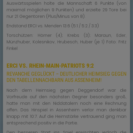
Auswärtsspielen holte die Mannschaft 6 Punkte (von
maximal möglichen 9 Punkten) und erzielte 29 Tore bei
nur 21 Gegentoren (Plus/Minus von 8).
Endstand ERCI vs. Menden 13:6 (5:1 / 5:2 / 3:3)
Torschützen: Hörner (4); Krebs (3); Maraun, Eder,
Münzhuber, Kolesnikov, Hrubesch, Huber (je 1) Foto: Fritz
Finkel
ERCI VS. RHEIN-MAIN-PATRIOTS 9:2
REVANCHE GEGLÜCKT – DEUTLICHER HEIMSIEG GEGEN
DEN TABELLENNACHBARN AUS ASSENHEIM!
Nach dem Heimsieg gegen Deggendorf war die
Vorfreude auf den nächsten Gegner besonders groß,
hatte man mit den Niddatalern noch eine Rechnung
offen. Das Hinspiel in Assenheim verlor man denkbar
knapp mit 10:7. Auf die Heimstärke vertrauend ging man
entsprechend positiv in die Partie.
Den besseren Start ins Spiel erwischten jedoch die