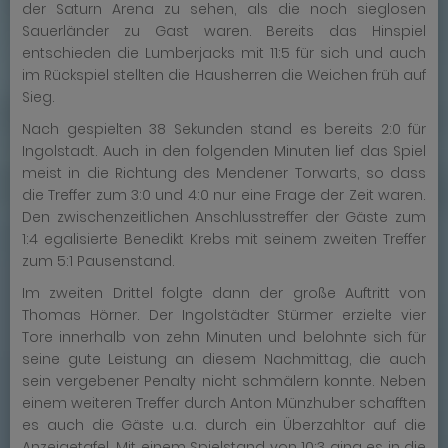
der Saturn Arena zu sehen, als die noch sieglosen
Sauerländer zu Gast waren. Bereits das Hinspiel
entschieden die Lumberjacks mit 11:5 für sich und auch
im Rückspiel stellten die Hausherren die Weichen früh auf
Sieg.
Nach gespielten 38 Sekunden stand es bereits 2:0 für
Ingolstadt. Auch in den folgenden Minuten lief das Spiel
meist in die Richtung des Mendener Torwarts, so dass
die Treffer zum 3:0 und 4:0 nur eine Frage der Zeit waren.
Den zwischenzeitlichen Anschlusstreffer der Gäste zum
1:4 egalisierte Benedikt Krebs mit seinem zweiten Treffer
zum 5:1 Pausenstand.
Im zweiten Drittel folgte dann der große Auftritt von
Thomas Hörner. Der Ingolstädter Stürmer erzielte vier
Tore innerhalb von zehn Minuten und belohnte sich für
seine gute Leistung an diesem Nachmittag, die auch
sein vergebener Penalty nicht schmälern konnte. Neben
einem weiteren Treffer durch Anton Münzhuber schafften
es auch die Gäste u.a. durch ein Überzahltor auf die
Anzeigetafel. Mit einem Spielstand von 10:3 ging es in die