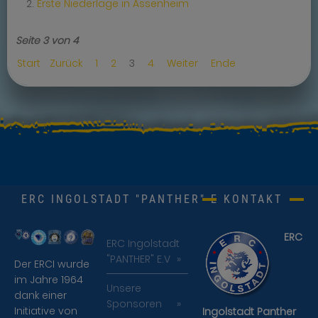
Erste Niederlage in Assenheim
Seite 3 von 4
Start
Zurück
1
2
3
4
Weiter
Ende
ERC INGOLSTADT "PANTHER" E.V.
KONTAKT
ERC
ERC Ingolstadt
"PANTHER" E.V
Der ERCI wurde
im Jahre 1964
Unsere
dank einer
Sponsoren
Initiative von
Ingolstadt Panther