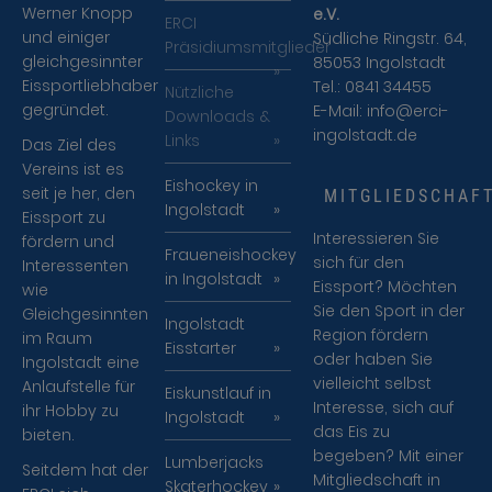
Werner Knopp
e.V.
ERCI
und einiger
Südliche Ringstr. 64,
Präsidiumsmitglieder
gleichgesinnter
85053 Ingolstadt
Eissportliebhaber
Tel.: 0841 34455
Nützliche
gegründet.
E-Mail:
info@erci-
Downloads &
ingolstadt.de
Links
Das Ziel des
Vereins ist es
Eishockey in
seit je her, den
MITGLIEDSCHAF
Ingolstadt
Eissport zu
Interessieren Sie
fördern und
Fraueneishockey
sich für den
Interessenten
in Ingolstadt
Eissport? Möchten
wie
Sie den Sport in der
Gleichgesinnten
Ingolstadt
Region fördern
im Raum
Eisstarter
oder haben Sie
Ingolstadt eine
vielleicht selbst
Anlaufstelle für
Eiskunstlauf in
Interesse, sich auf
ihr Hobby zu
Ingolstadt
das Eis zu
bieten.
begeben? Mit einer
Lumberjacks
Seitdem hat der
Mitgliedschaft in
Skaterhockey