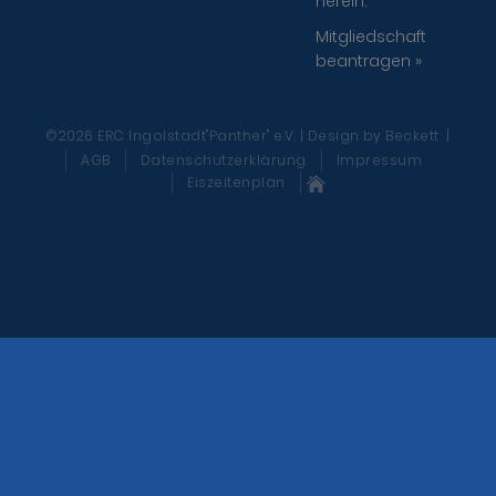
herein.
Mitgliedschaft
beantragen »
©2026 ERC Ingolstadt"Panther" e.V. | Design
by Beckett
|
AGB
Datenschutzerklärung
Impressum
Eiszeitenplan