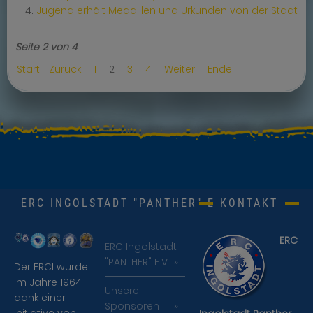
Jugend erhält Medaillen und Urkunden von der Stadt
Seite 2 von 4
Start
Zurück
1
2
3
4
Weiter
Ende
ERC INGOLSTADT "PANTHER" E.V.
KONTAKT
ERC
ERC Ingolstadt
"PANTHER" E.V
Der ERCI wurde
im Jahre 1964
Unsere
dank einer
Sponsoren
Initiative von