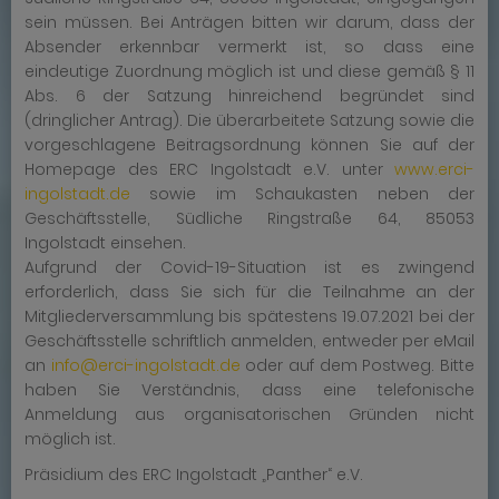
sein müssen. Bei Anträgen bitten wir darum, dass der
Absender erkennbar vermerkt ist, so dass eine
eindeutige Zuordnung möglich ist und diese gemäß § 11
Abs. 6 der Satzung hinreichend begründet sind
(dringlicher Antrag). Die überarbeitete Satzung sowie die
vorgeschlagene Beitragsordnung können Sie auf der
Homepage des ERC Ingolstadt e.V. unter
www.erci-
ingolstadt.de
sowie im Schaukasten neben der
Geschäftsstelle, Südliche Ringstraße 64, 85053
Ingolstadt einsehen.
Aufgrund der Covid-19-Situation ist es zwingend
erforderlich, dass Sie sich für die Teilnahme an der
Mitgliederversammlung bis spätestens 19.07.2021 bei der
Geschäftsstelle schriftlich anmelden, entweder per eMail
an
info@erci-ingolstadt.de
oder auf dem Postweg. Bitte
haben Sie Verständnis, dass eine telefonische
Anmeldung aus organisatorischen Gründen nicht
möglich ist.
Präsidium des ERC Ingolstadt „Panther“ e.V.