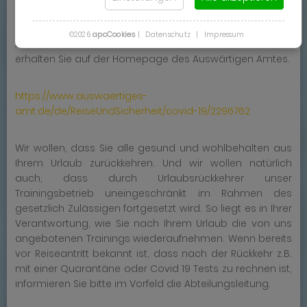
Wir empfehlen Ihnen sehr eindringlich, sich vor
Reiseantritt über die aktuelle Lage in dem Land Ihres
apcCookies
©2026
|
Datenschutz
|
Impressum
Aufenthaltes zu informieren. Nähere Informationen
erhalten Sie auf der Homepage des Auswärtigen Amtes.
https://www.auswaertiges-
amt.de/de/ReiseUndSicherheit/covid-19/2296762
Wir wollen, dass Sie alle gesund und wohlbehalten aus
Ihrem Urlaub zurückkehren. Und wir wollen natürlich
auch, dass durch Urlaubsrückkehrer unser
Trainingsbetrieb uneingeschränkt im Rahmen des
gesetzlich Zulässigen fortgesetzt wird. So liegt es in Ihrer
Verantwortung, wie Sie nach Ihrem Urlaub die von uns
angebotenen Trainings wiederaufnehmen. Wenn bereits
vor Reiseantritt bekannt ist, dass nach der Rückkehr z.B.
mit einer Quarantäne oder Covid 19 Tests zu rechnen ist,
informieren Sie bitte im Vorfeld die Abteilungsleitung.