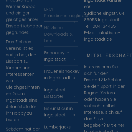
Ingolstadt Panther
Werner Knopp
e.V.
ERCI
und einiger
Südliche Ringstr. 64,
Präsidiumsmitglieder
gleichgesinnter
85053 Ingolstadt
Eissportliebhaber
Tel.: 0841 34455
Nützliche
gegründet.
E-Mail:
info@erci-
Downloads &
ingolstadt.de
Links
Das Ziel des
Vereins ist es
Eishockey in
seit je her, den
MITGLIEDSCHAF
Ingolstadt
Eissport zu
Interessieren Sie
fördern und
Fraueneishockey
sich für den
Interessenten
in Ingolstadt
Eissport? Möchten
wie
Sie den Sport in der
Gleichgesinnten
Ingolstadt
Region fördern
im Raum
Eisstarter
oder haben Sie
Ingolstadt eine
vielleicht selbst
Anlaufstelle für
Eiskunstlauf in
Interesse, sich auf
ihr Hobby zu
Ingolstadt
das Eis zu
bieten.
begeben? Mit einer
Lumberjacks
Seitdem hat der
Mitgliedschaft in