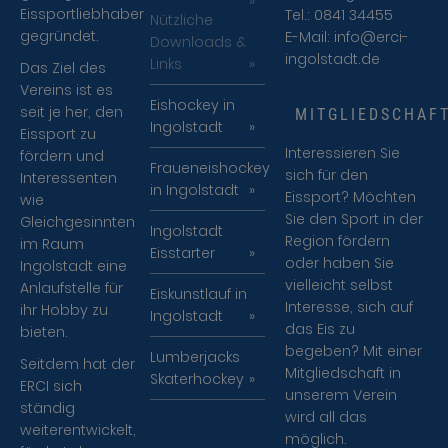
Eissportliebhaber
Tel.: 0841 34455
Nützliche
gegründet.
E-Mail:
info@erci-
Downloads &
ingolstadt.de
Links
Das Ziel des
Vereins ist es
Eishockey in
seit je her, den
MITGLIEDSCHAF
Ingolstadt
Eissport zu
Interessieren Sie
fördern und
Fraueneishockey
sich für den
Interessenten
in Ingolstadt
Eissport? Möchten
wie
Sie den Sport in der
Gleichgesinnten
Ingolstadt
Region fördern
im Raum
Eisstarter
oder haben Sie
Ingolstadt eine
vielleicht selbst
Anlaufstelle für
Eiskunstlauf in
Interesse, sich auf
ihr Hobby zu
Ingolstadt
das Eis zu
bieten.
begeben? Mit einer
Lumberjacks
Seitdem hat der
Mitgliedschaft in
Skaterhockey
ERCI sich
unserem Verein
ständig
wird all das
weiterentwickelt,
möglich.