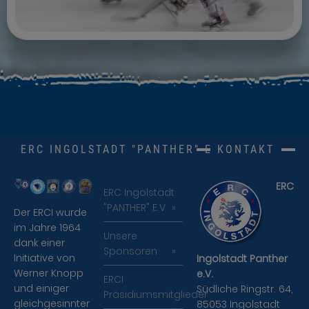
ERC INGOLSTADT "PANTHER" E.V.
KONTAKT
ERC
ERC Ingolstadt
"PANTHER" E.V
Der ERCI wurde
im Jahre 1964
Unsere
dank einer
Sponsoren
Initiative von
Ingolstadt Panther
Werner Knopp
e.V.
ERCI
und einiger
Südliche Ringstr. 64,
Präsidiumsmitglieder
gleichgesinnter
85053 Ingolstadt