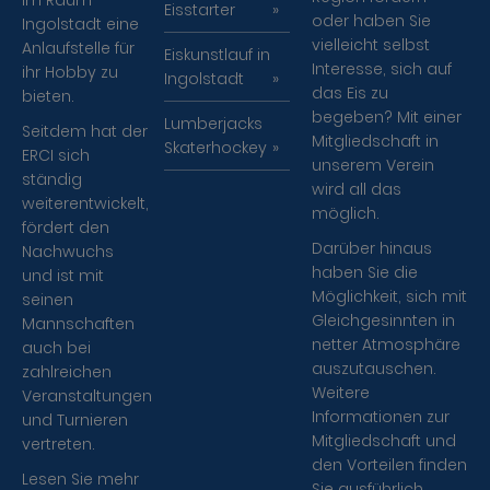
im Raum
Eisstarter
oder haben Sie
Ingolstadt eine
vielleicht selbst
Anlaufstelle für
Eiskunstlauf in
Interesse, sich auf
ihr Hobby zu
Ingolstadt
das Eis zu
bieten.
begeben? Mit einer
Lumberjacks
Seitdem hat der
Mitgliedschaft in
Skaterhockey
ERCI sich
unserem Verein
ständig
wird all das
weiterentwickelt,
möglich.
fördert den
Darüber hinaus
Nachwuchs
haben Sie die
und ist mit
Möglichkeit, sich mit
seinen
Gleichgesinnten in
Mannschaften
netter Atmosphäre
auch bei
auszutauschen.
zahlreichen
Weitere
Veranstaltungen
Informationen zur
und Turnieren
Mitgliedschaft und
vertreten.
den Vorteilen finden
Lesen Sie mehr
Sie ausführlich