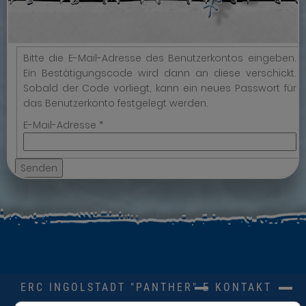
Bitte die E-Mail-Adresse des Benutzerkontos eingeben.
Ein Bestätigungscode wird dann an diese verschickt.
Sobald der Code vorliegt, kann ein neues Passwort für
das Benutzerkonto festgelegt werden.
E-Mail-Adresse
*
Senden
ERC INGOLSTADT "PANTHER" E.V.
KONTAKT